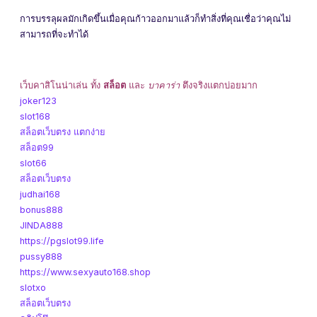
การบรรลุผลมักเกิดขึ้นเมื่อคุณก้าวออกมาแล้วก็ทำสิ่งที่คุณเชื่อว่าคุณไม่
สามารถที่จะทำได้
เว็บคาสิโนน่าเล่น ทั้ง
สล็อต
และ
บาคาร่า
ตึงจริงแตกบ่อยมาก
joker123
slot168
สล็อตเว็บตรง แตกง่าย
สล็อต99
slot66
สล็อตเว็บตรง
judhai168
bonus888
JINDA888
https://pgslot99.life
pussy888
https://www.sexyauto168.shop
slotxo
สล็อตเว็บตรง