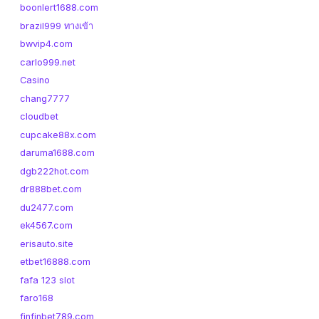
boonlert1688.com
brazil999 ทางเข้า
bwvip4.com
carlo999.net
Casino
chang7777
cloudbet
cupcake88x.com
daruma1688.com
dgb222hot.com
dr888bet.com
du2477.com
ek4567.com
erisauto.site
etbet16888.com
fafa 123 slot
faro168
finfinbet789.com