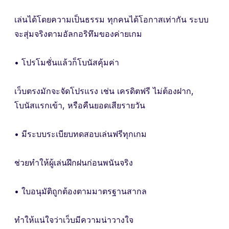
เล่นได้โดยความเป็นธรรม ทุกคนได้โอกาสเท่ากัน ระบบ
จะสุ่มจริงตามอัลกอริทึมของค่ายเกม
• โปรโมชั่นแล้วก็โบนัสคุ้มค่า
เว็บตรงมักจะจัดโปรแรง เช่น เครดิตฟรี ไม่ต้องฝาก,
โบนัสแรกเข้า, หรือคืนยอดเสียรายวัน
• มีระบบระเบียบทดสอบเล่นฟรีทุกเกม
ช่วยทำให้ผู้เล่นฝึกฝนก่อนพนันจริง
• ใบอนุมัติถูกต้องตามมาตรฐานสากล
ทำให้แน่ใจว่าเว็บมีความน่าวางใจ