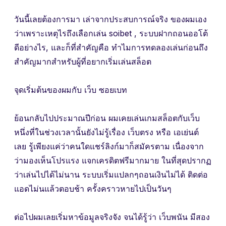
วันนี้เลยต้องการมา เล่าจากประสบการณ์จริง ของผมเอง
ว่าเพราะเหตุไรถึงเลือกเล่น soibet , ระบบฝากถอนออโต้
ดีอย่างไร, และก็ที่สำคัญคือ ทำไมการทดลองเล่นก่อนถึง
สำคัญมากสำหรับผู้ที่อยากเริ่มเล่นสล็อต
จุดเริ่มต้นของผมกับ เว็บ ซอยเบท
ย้อนกลับไปประมาณปีก่อน ผมเคยเล่นเกมสล็อตกับเว็บ
หนึ่งที่ในช่วงเวลานั้นยังไม่รู้เรื่อง เว็บตรง หรือ เอเย่นต์
เลย รู้เพียงแค่ว่าคนใดแชร์ลิงก์มาก็สมัครตาม เนื่องจาก
ว่ามองเห็นโปรแรง แจกเครดิตฟรีมากมาย ในที่สุดปรากฏ
ว่าเล่นไปได้ไม่นาน ระบบเริ่มแปลกๆถอนเงินไม่ได้ ติดต่อ
แอดไม่นแล้วตอบช้า ครั้งคราวหายไปเป็นวันๆ
ต่อไปผมเลยเริ่มหาข้อมูลจริงจัง จนได้รู้ว่า เว็บพนัน มีสอง