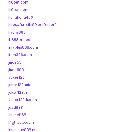
hi6bet.com
hi6bet.com
hongkong456
https://sretthi99.bet/enter/
hydra888
ib888pro.bet
infyplus888.com
item388.com
jinda55
jinda888
Joker123
joker123auto
joker123th
Joker123th.com
juad888
Judhai168
k1gt-auto.com
khumsup888.me