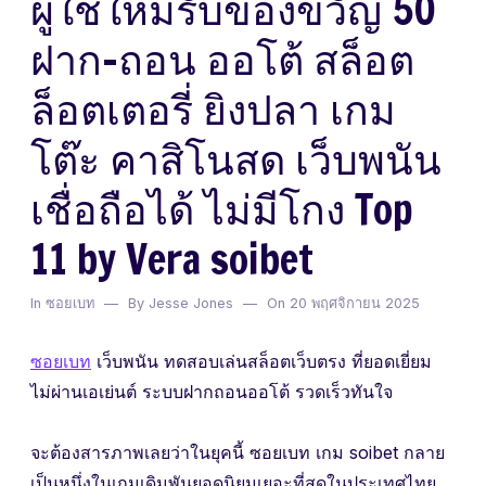
ผู้ใช้ใหม่รับของขวัญ 50
ฝาก-ถอน ออโต้ สล็อต
ล็อตเตอรี่ ยิงปลา เกม
โต๊ะ คาสิโนสด เว็บพนัน
เชื่อถือได้ ไม่มีโกง Top
11 by Vera soibet
In
ซอยเบท
By Jesse Jones
On
20 พฤศจิกายน 2025
ซอยเบท
เว็บพนัน ทดสอบเล่นสล็อตเว็บตรง ที่ยอดเยี่ยม
ไม่ผ่านเอเย่นต์ ระบบฝากถอนออโต้ รวดเร็วทันใจ
จะต้องสารภาพเลยว่าในยุคนี้ ซอยเบท เกม soibet กลาย
เป็นหนึ่งในเกมเดิมพันยอดนิยมเยอะที่สุดในประเทศไทย