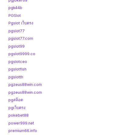
pgjoker69
pgk44b
PGSlot
Pgslot เว็บตรง
pgslot77
pgslot77.com
pgslot99
pgslot9999.co
pgslotceo
pgslotfish
pgslotth
pgzeus88win.com
pgzeus88win.com
pgสล็อต
pgเว็บตรง
pokebet88
power999.net
premium66.info