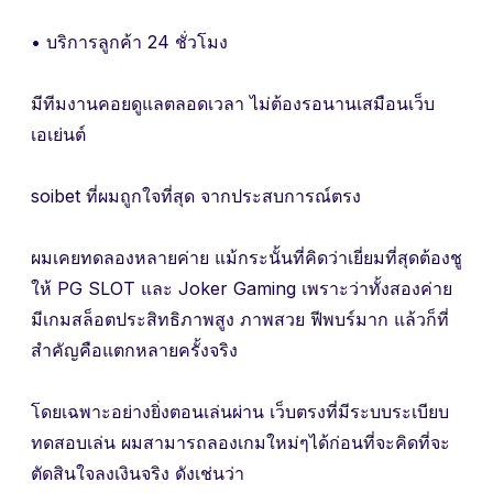
• บริการลูกค้า 24 ชั่วโมง
มีทีมงานคอยดูแลตลอดเวลา ไม่ต้องรอนานเสมือนเว็บ
เอเย่นต์
soibet ที่ผมถูกใจที่สุด จากประสบการณ์ตรง
ผมเคยทดลองหลายค่าย แม้กระนั้นที่คิดว่าเยี่ยมที่สุดต้องชู
ให้ PG SLOT และ Joker Gaming เพราะว่าทั้งสองค่าย
มีเกมสล็อตประสิทธิภาพสูง ภาพสวย ฟีพบร์มาก แล้วก็ที่
สำคัญคือแตกหลายครั้งจริง
โดยเฉพาะอย่างยิ่งตอนเล่นผ่าน เว็บตรงที่มีระบบระเบียบ
ทดสอบเล่น ผมสามารถลองเกมใหม่ๆได้ก่อนที่จะคิดที่จะ
ตัดสินใจลงเงินจริง ดังเช่นว่า