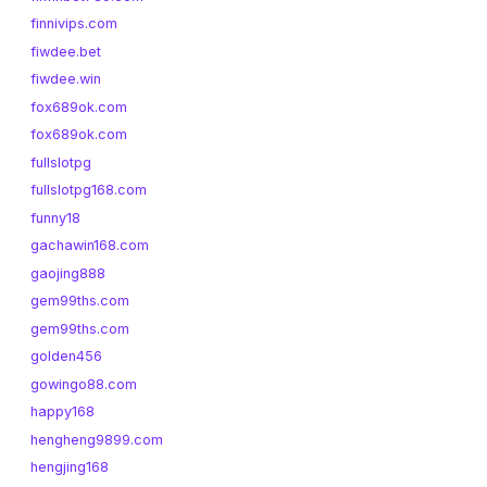
finnivips.com
fiwdee.bet
fiwdee.win
fox689ok.com
fox689ok.com
fullslotpg
fullslotpg168.com
funny18
gachawin168.com
gaojing888
gem99ths.com
gem99ths.com
golden456
gowingo88.com
happy168
hengheng9899.com
hengjing168