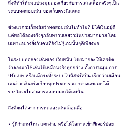
สิ่งที่ทำให้ผมแปลงมุมมองเกี่ยวกับการเล่นสล็อตจริงๆเป็น
ระบบทดสอบเล่น ของเว็บตรงนี่แหละ
ช่วงแรกผมก็สงสัยว่าทดสอบเล่นไปทำไม? มิได้เงินอยู่ดี
แต่พอได้ลองจริงๆกลับทราบเลยว่ามันช่วยมากมาย โดย
เฉพาะอย่างยิ่งกับคนที่ยังไม่รู้เกมนั้นๆดีเพียงพอ
ในระบบทดลองเล่นของ เว็บพนัน โดยมากจะให้เครดิต
จำลองมาใช้เล่นได้เหมือนจริงทุกอย่าง ทั้งการหมุน การ
ปรับเบท หรือแม้กระทั้งระบบโบนัสฟรีสปิน เรียกว่าเสมือน
เล่นด้วยเงินจริงเกือบทุกประการ แตกต่างแค่เวลาได้
รางวัลจะไม่สามารถถอนออกได้แค่นั้น
สิ่งที่ผมได้จากการทดลองเล่นสล็อตคือ
• รู้ดีว่าเกมไหน แตกง่าย หรือได้โอกาสเข้าฟีเจอร์บ่อย