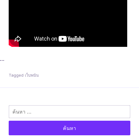
…
Tagged
เว็บพนัน
ค้นหา
สำหรับ: