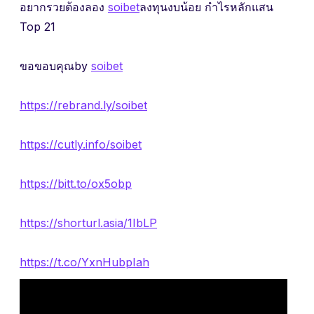
อยากรวยต้องลอง
soibet
ลงทุนงบน้อย กำไรหลักแสน
Top 21
ขอขอบคุณby
soibet
https://rebrand.ly/soibet
https://cutly.info/soibet
https://bitt.to/ox5obp
https://shorturl.asia/1IbLP
https://t.co/YxnHubpIah