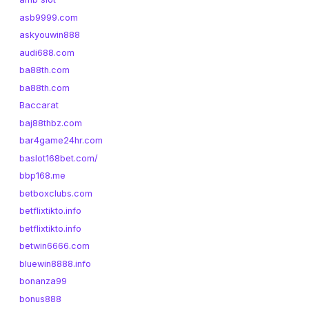
asb9999.com
askyouwin888
audi688.com
ba88th.com
ba88th.com
Baccarat
baj88thbz.com
bar4game24hr.com
baslot168bet.com/
bbp168.me
betboxclubs.com
betflixtikto.info
betflixtikto.info
betwin6666.com
bluewin8888.info
bonanza99
bonus888