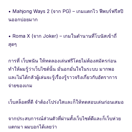
• Mahjong Ways 2 (จาก PG) – เกมแตกไว ฟีพบร์ฟรีสปิ
นออกบ่อยมาก
• Roma X (จาก Joker) – เกมในตำนานที่โบนัสเข้าถี่
สุดๆ
การที่ เว็บพนัน ให้ทดลองเล่นฟรีโดยไม่ต้องสมัครก่อน
ทำให้ผมรู้ว่าเว็บไซต์นั้น มั่นอกมั่นใจในระบบ มากพอ
และไม่ได้กลัวผู้เล่นจะรู้เรื่องรู้ราวจริงเกี่ยวกับอัตราการ
จ่ายของเกม
เว็บสล็อตที่ดี จำต้องโปร่งใสและก็ให้ทดสอบเล่นก่อนเสมอ
จากประสบการณ์ส่วนตัวที่ผ่านทั้งเว็บไซต์ดีและก็เว็บห่วย
แตกมา ผมบอกได้เลยว่า