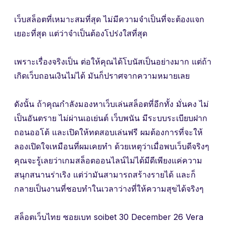
เว็บสล็อตที่เหมาะสมที่สุด ไม่มีความจำเป็นที่จะต้องแจก
เยอะที่สุด แต่ว่าจำเป็นต้องโปร่งใสที่สุด
เพราะเรื่องจริงเป็น ต่อให้คุณได้โบนัสเป็นอย่างมาก แต่ถ้า
เกิดเว็บถอนเงินไม่ได้ มันก็ปราศจากความหมายเลย
ดังนั้น ถ้าคุณกำลังมองหาเว็บเล่นสล็อตที่อีกทั้ง มั่นคง ไม่
เป็นอันตราย ไม่ผ่านเอเย่นต์ เว็บพนัน มีระบบระเบียบฝาก
ถอนออโต้ และเปิดให้ทดสอบเล่นฟรี ผมต้องการที่จะให้
ลองเปิดใจเหมือนที่ผมเคยทำ ด้วยเหตุว่าเมื่อพบเว็บดีจริงๆ
คุณจะรู้เลยว่าเกมสล็อตออนไลน์ไม่ได้มีดีเพียงแค่ความ
สนุกสนานร่าเริง แต่ว่ามันสามารถสร้างรายได้ และก็
กลายเป็นงานที่ชอบทำในเวลาว่างที่ให้ความสุขได้จริงๆ
สล็อตเว็บไทย ซอยเบท soibet 30 December 26 Vera