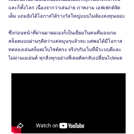
และก็ทั้งโลก เนื่องจากว่าเล่นง่าย ภาพงาม เอฟเฟกต์จัด
เต็ม แถมยังได้โอกาสได้รางวัลใหญ่แบบไม่ต้องลงทุนเยอะ
ซึ่งก่อนหน้าที่ผ่านมาผมเองก็เป็นเยี่ยมในคนที่มองเกม
สล็อตแบบผ่านๆคิดว่าแค่หมุนๆแล้วจบ แต่พอได้มีโอกาส
ทดลองเล่นสล็อตเว็บไซต์ตรง จริงๆกับเว็บที่มีระบบดีและ
ไม่ผ่านเอเย่นต์ ทุกสิ่งทุกอย่างที่เคยคิดกลับเปลี่ยนไปหมด